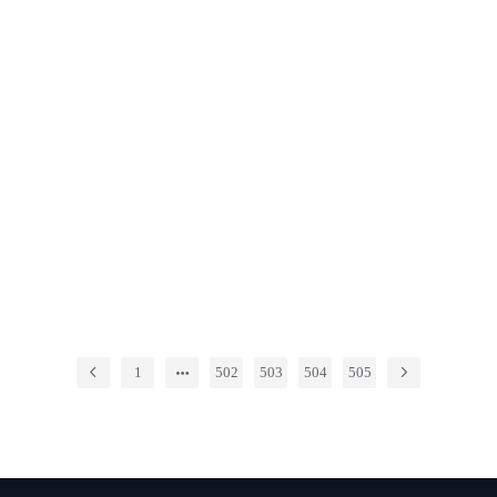
1
502
503
504
505