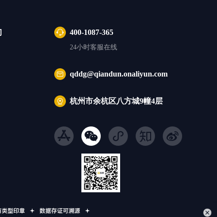
们
400-1087-365
24小时客服在线
qddg@qiandun.onaliyun.com
杭州市余杭区八方城9幢4层
外友链9941
票务系统
电子合同
电子签章