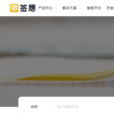
产品中心
解决方案
验签平台
验签平台
开放
开放