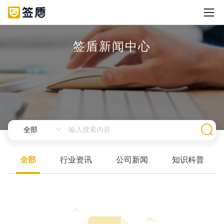
签盾新闻中心
全部
行业资讯
公司新闻
知识科普