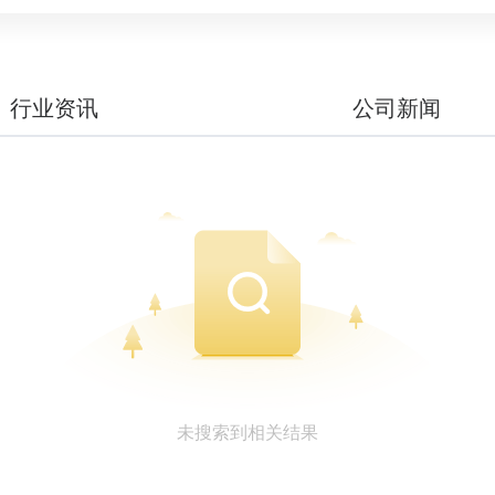
行业资讯
公司新闻
未搜索到相关结果