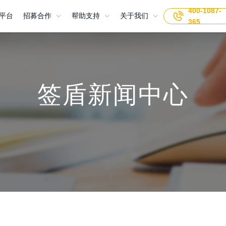
400-1087-
平台
平台
招募合作
帮助支持
关于我们
365
签盾新闻中心