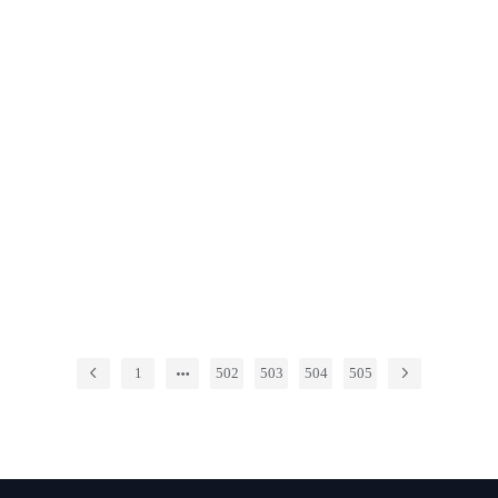
1
502
503
504
505