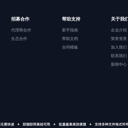
招募合作
帮助支持
关于我
代理商合作
新手指南
企业介绍
生态合作
帮助文档
荣誉资质
合同模板
加入我们
联系我们
新闻中心
iktok
电话外呼机器人
九迦游戏网
品购网
苹果电脑维修
搜