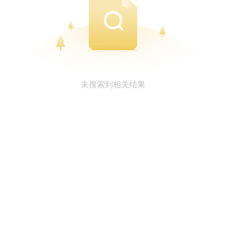
未搜索到相关结果