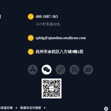
们
400-1087-365
24小时客服在线
qddg@qiandun.onaliyun.com
杭州市余杭区八方城9幢4层
外友链9941
票务系统
电子合同
电子签章