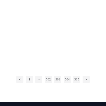
1
502
503
504
505