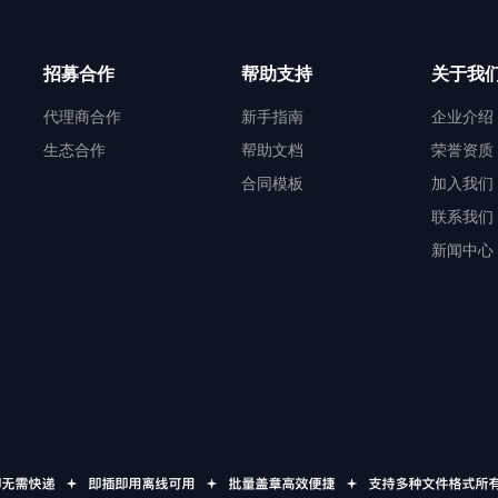
招募合作
帮助支持
关于我
代理商合作
新手指南
企业介绍
生态合作
帮助文档
荣誉资质
合同模板
加入我们
联系我们
新闻中心
iktok
电话外呼机器人
九迦游戏网
品购网
苹果电脑维修
搜