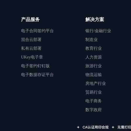
产品服务
解决方案
电子合同签约平台
银行/金融行业
混合云部署
制造业
私有云部署
教育行业
UKey电子章
人力资源
电子签约钉钉版
旅游行业
电子数据存证平台
物流运输
房地产行业
贸易行业
电子商务
数字政府
友情链接：
画册设计
十堰注册公司代办
t