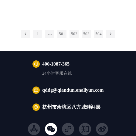
1
501
502
503
504
400-1087-365
24小时客服在线
qddg@qiandun.onaliyun.com
杭州市余杭区八方城9幢4层