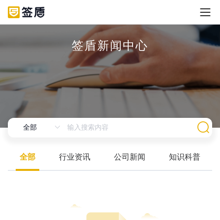
签盾新闻中心
全部
行业资讯
公司新闻
知识科普