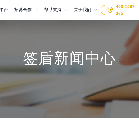
400-1087-
平台
平台
招募合作
帮助支持
关于我们
365
签盾新闻中心