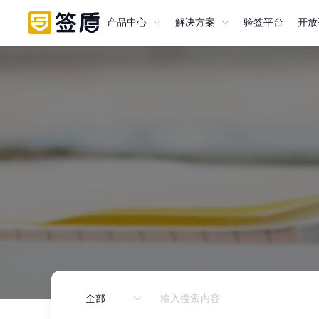
产品中心
解决方案
验签平台
验签平台
开放
开放