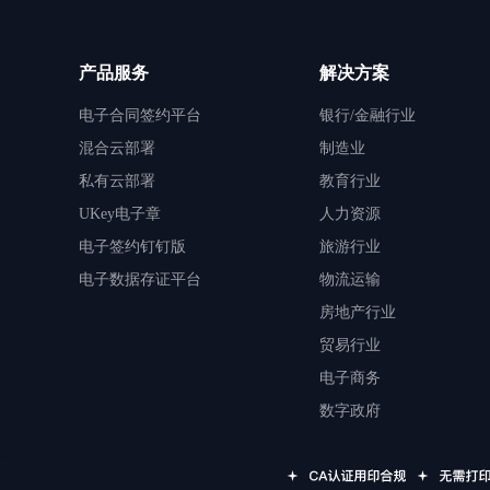
产品服务
解决方案
电子合同签约平台
银行/金融行业
混合云部署
制造业
私有云部署
教育行业
UKey电子章
人力资源
电子签约钉钉版
旅游行业
电子数据存证平台
物流运输
房地产行业
贸易行业
电子商务
数字政府
友情链接：
画册设计
十堰注册公司代办
t