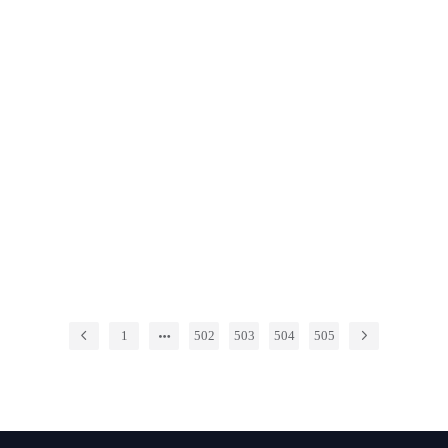
1
502
503
504
505