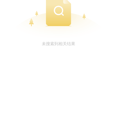
未搜索到相关结果