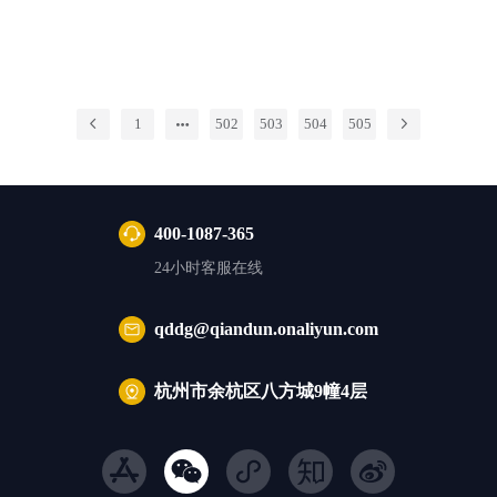
1
502
503
504
505
400-1087-365
24小时客服在线
qddg@qiandun.onaliyun.com
杭州市余杭区八方城9幢4层