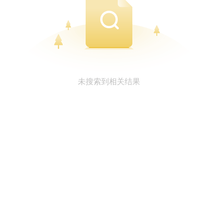
未搜索到相关结果