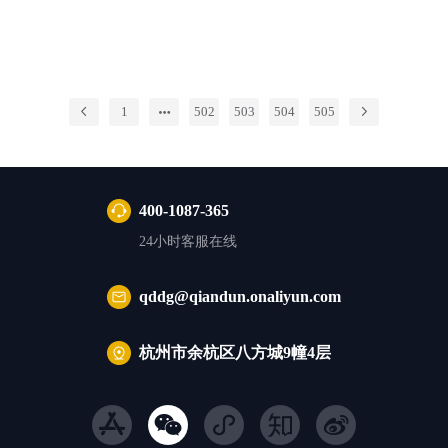
1
502
503
504
505
400-1087-365
24小时客服在线
qddg@qiandun.onaliyun.com
杭州市余杭区八方城9幢4层