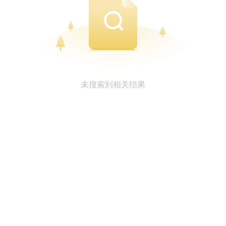
未搜索到相关结果