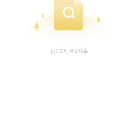
未搜索到相关结果