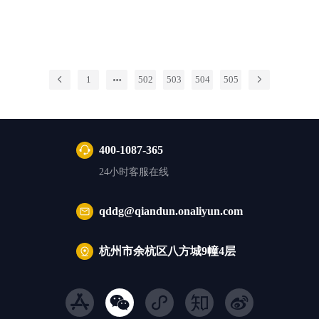
1
502
503
504
505
400-1087-365
24小时客服在线
qddg@qiandun.onaliyun.com
杭州市余杭区八方城9幢4层