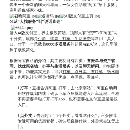
唤出一个全新的聊天框界面，一位女性助理
“阿宝”招手微笑，
亲和得像邻家小妹。
从
“人找服务”到“说话直达”
01
进入
版支付宝，界面极致简洁。顶部只有“资产”和“阿宝”两
AI
个分类，底部是
付款、购票、打车、生活缴费
等常用工具入
口。对于一个承载着
多项服务
的超级
来说，这几乎做
8000
App
到了极致简化。
根据阿宝自己的介绍，其主要功能有四类：
查账单与资产管
理、找优惠省钱、办事与生活服务
，以及
聊天解闷
。但实际体
验下来，功能其实更多
，
可以
打车、点外卖、查快递、缴水电
费
，也可以让它帮你
找附近优惠、查医保、看账单
。
l
打车：
直接告诉阿宝
“打车，去北京南站”，阿宝自动调
用
软件
规划路线，确认下车点后就能进入叫车流程。全程
不再需要单独打开打车
，也不需要在支付宝里层层找
App
入口。
l
点外卖：
告诉阿宝
“点个外卖，看看吃什么”，它会推荐
附近可用的优惠套餐，确认后直接付款，外卖就会送货上
门。