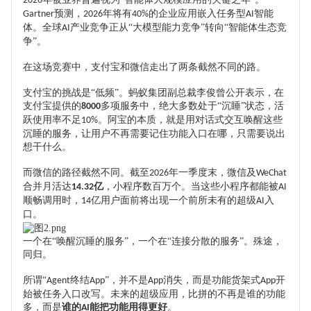
2026
预测，
年将有
的企业应用嵌入任务型
智能
Gartner
2026
40%
AI
体。全球
产业竞争正从“大模型能力竞争”转向“智能体生态竞
AI
争”。
在这场竞赛中，支付宝和微信走出了两条截然不同的路。
支付宝的挑战是
“低频”。蚂蚁集团副总裁李俊曾公开表示，在
支付宝提供的
多项服务中，绝大多数处于
“沉睡”状态，活
8000
跃使用率不足
。阿宝的本质，就是用对话式交互唤醒这些
10%
沉睡的服务
，
让用户不再需要记住功能入口在哪，只需要说出
想干什么。
而微信的路径截然不同。截至
年一季度末，微信及
2026
WeChat
合并月活达
亿
，小程序数百万个。当这些小程序都能被
14.32
AI
顺畅调用时，
亿用户面前将出现一个前所未有的超级
入
14
AI
口。
一个在
“唤醒沉睡的服务”，一个在“连接分散的服务”。殊途，
同归。
所谓
“
终结
”，并不是
消失，而是功能货架式
开
Agent
App
App
App
始被任务入口改写。未来的超级应用，比拼的不再是谁的功能
多，而是
谁的
能把功能用得更好
。
AI