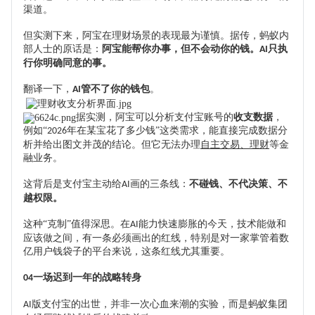
渠道。
但实测下来，阿宝在理财场景的表现最为谨慎。
据传，
蚂蚁内
部人士的原话是：
阿宝能帮你办事，但不会动你的钱。
只执
AI
行你明确同意的事。
翻译一下，
管不了你的钱包
。
AI
据实测，阿宝可以分析支付宝账号的
收支数据
，
例如
“
年在
某宝
花了多少钱
”这类需求，能直接完成数据分
2026
析并给出图文并茂的结论。但它无法办理
自主交易、理财
等金
融业务。
这背后是支付宝主动给
画的三条线：
不碰钱、不代决策、不
AI
越权限。
这种
“克制”值得深思。在
能力快速膨胀的今天，技术能做和
AI
应该做之间，有一条必须画出的红线
，
特别是
对一家掌管着数
亿用户钱袋子的平台来说，这条红线尤其重要。
一场迟到一年的战略转身
04
版支付宝的出世，并非一次心血来潮的实验，而是蚂蚁集团
AI