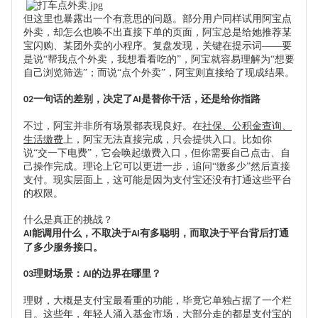
但这里也暴露出一个有意思的问题。
部分用户
同样试用阿宝点
外卖，却怎么也唤不出直接下单的页面，阿宝总是给她推荐
某
宝
闪购、
某
团外卖的小程序。复盘发现，关键在提示词
——
要
是说
“帮我点个外卖，我想看看吃的”，阿宝
就容易
理解为
“想要
自己浏览筛选”；而说“点个外卖”，阿宝
则
直接给了现成结果。
一句话的差别，决定了
是替你干活，还是给你指路
02
AI
不过，阿宝并非所有场景都表现良好。在
社保、公积金查询、
生活缴费
上，阿宝无法直接完成
，
只会提供入口
。比如你
说
“交一下电费”，它会唤起缴费入口，但你需要自己点击、自
己操作完成。理论上它可以更进一步，追问“缴多少”然后直接
支付
。
现实层面上，这
可能是
因为
支付宝还没有打通这些平台
的权限。
什么是
真正的挑战
？
能调用什么，不取决于
有多聪明，而取决于平台背后打通
AI
AI
了多少服务接口。
理财场景：
的边界在哪里？
03
AI
理财，大概是支付宝最看重的功能，毕竟它单独占据了一个栏
目。这些年
，
年轻人涌入基金市场，大部分走的都是支付宝的