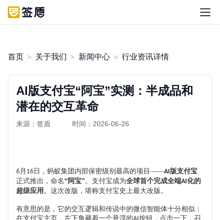
首页
＞
关于我们
＞
新闻中心
＞
行业资讯详情
AI版支付宝“阿宝”实测：半成品和
潜在的交互革命
来源：签盾
时间：2026-06-26
月
日
，蚂蚁集团内部保密级别最高的项目
——
版支付宝
6
16
AI
正式推出，命名
“阿宝”
。支付宝成为
全球首个完成全端
化的
AI
超级应用
。这次改版，堪称支付宝史上最大改版。
有意思的是，它的交互逻辑和传说中的微信智能体十分相似：
在支付宝主页，左下角藏着一个悬浮的
按钮，
点击
一下，召
AI