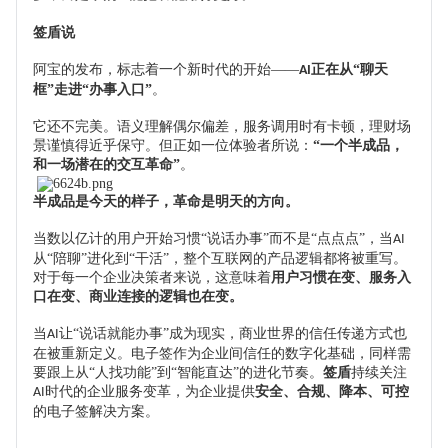
签盾说
阿宝的发布，标志着一个新时代的开始
——
正在从“聊天
AI
框”走进“办事入口”
。
它还不完美。语义理解偶尔偏差，服务调用时有卡顿，理财场
景谨慎得近乎保守。但正如一位体验者所说：
“一个半成品，
和一场潜在的交互革命”
。
半成品是今天的样子，革命是明天的方向。
当数以亿计的用户开始习惯
“说话办事”而不是“点点点”，当
AI
从“陪聊”进化到“干活”，整个互联网的产品逻辑都将被重写。
对于每一个企业决策者来说，
这
意味着
用户习惯在变、服务入
口在变、商业连接的逻辑也在变。
当
让“说话就能办事”成为现实，商业世界的信任传递方式也
AI
在被重新定义。电子签作为企业间信任的数字化
基础
，同样需
要跟上从
“人找功能”到“智能直达”的进化节奏。
签盾
持续关注
时代的企业服务变革，为企业提供
安全、合规、
降本、可控
AI
的电子签解决方案。