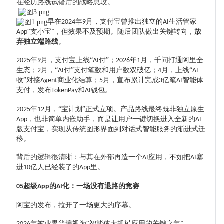
在经历路线试错后的战略总攻。
早在
年
月，支付宝曾推出独立的
生活管家
2024
9
AI
“支小宝”，但效果不及预期。随后团队做出关键转向
，
放
App
弃独立端路线
。
年
月，支付宝上线“
付”；
年
月，千问打通阿里全
2025
9
AI
2026
1
生态；
月，
“
付
”
支付笔数和用户数双破亿；
月，上线“
2
AI
4
AI
收”对接
商业化结算；
月，宣布累计完成
亿笔
智能体
Agent
5
3
AI
支付，发布
和
钱包。
TokenPay
AI
年
月，“宝计划”正式立项。产品路线最终既非独立原生
2025
12
，也非简单内嵌助手，而是让用户一键切换进入全新的
App
AI
版支付宝，实现从传统图形界面到对话式智能服务的渐进式迁
移。
背后的逻辑很清晰：与其在外部再造一个
应用，不如把
塞
AI
AI
进
亿人已经装了的
里。
10
App
超级
的
化：一场没有退路的竞赛
05
App
AI
阿宝的发布，拉开了一场更大的序幕。
年被业界普遍视为“智能体大规模应用的关键之年”。