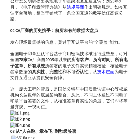
公厅发文明确提出实现电子印章跨地区互通互认；
年
2025
9
月，
《电子印章管理办法》
从
法规层面
作出明确规定。如今互
认平台落地，相当于铺就了一
条
全国互通的数字信任高速公
路。
厂商的历史携手：前所未有的
数据
大盘点
02
CA
发布现场最震撼的信息，莫过于互认平台的
“全覆盖”能力。
全国电子印章互认平台
基于
商用密码技术破除行业壁垒，可对
全国
家
厂商自
年以来的
所有客户、所有时间、所有电
78
CA
2005
子签章、所有系统
所签署的电子文件实现精准校验，核验电子
签章数据的
真实性、完整性和不可否认性
，从
技术层面
为电子
文件互通互认提供安全保障。
这一庞大工程的背后，是国信公链与中国质量认证中心等权威
机构长达数年的底层架构整合。从此，不同主体通过不同电子
印章平台签署的文件，从核准签章真实性的角度，它们即将等
量齐观、一视同仁。
从
“人在跑、章在飞”到秒级签署
03