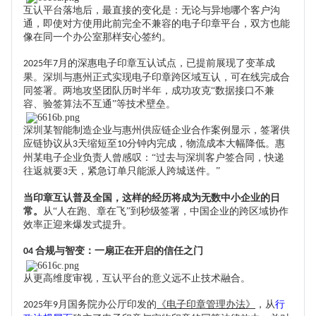
互认平台落地后，最直接的变化是：无论与异地哪个客户沟
通，即使对方使用此前完全不兼容的电子印章平台，双方也能
像在同一个办公室那样安心签约。
年
月的深惠电子印章互认试点，已提前展现了变革
成
2025
7
果
。深圳与惠州正式实现电子印章跨区域互认，可在线完成合
同签署。两地攻坚团队历时半年，成功攻克
“数据接口不兼
容、验签算法不互通”等技术壁垒。
深圳某智能制造企业与惠州供应链企业合作案例显示，签署供
应链协议从
天缩短至
分钟内完成，物流成本大幅降低。惠
3
10
州某电子企业负责人曾感叹：“过去与深圳客户签合同，快递
往返就要
天，紧急订单只能派人跨城送件。”
3
当印章互认普及全国，这样的经历将成为无数中小企业的日
常。
从
“人在跑、章在飞”到秒级签署，中国企业的跨区域协作
效率正迎来爆发式提升。
合规与智变：一扇正在开启的信任之门
04
从更高维度审视，互认平台的意义远不止技术融合。
年
月国务院办公厅印发的
《电子印章管理办法》
，从
行
2025
9