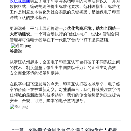
政法规层面
确立了电子印章与实物印章的同等法律效力，并对
数据格式、编码规则等提出标准化要求。范科峰指出：标准化
工作是制度文本转化为社会实践的关键桥梁，是确保电子印章
跨域互认的技术基石。
更深远处，平台上线还将进一步
优化营商环境，助力全国统一
大市场建设
。一个可自动执行的
“信任中心”，也让
智能合同
AI
管理与可信电子签章在下一代数字合约中
打下
坚实基础。
签盾说
从浙江杭州起步，全国电子印章互认平台
打破了
不同系统之间
的技术
、
制度壁垒，
催生出
中国数以千万计的企业主对高效、
安全商业环境的渴望和期待。
在数字中国飞速发展的今天，印章互认打破地域壁垒
，
电子签
章的价值正在被重新定义。对
签盾
而言，
我们
持续关注数字信
任领域的最新政策与技术趋势，我们的使命始终是为
政企提供
安全、合规、
可控、降本
的电子签约服务。
上一篇：
采购电子合同平台怎么选？采购负责人必看