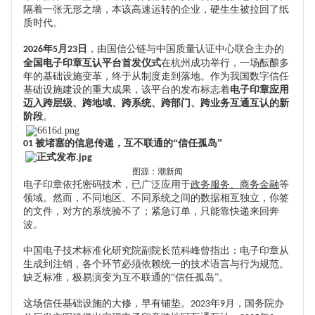
隔着一张无形之墙，本该高速运转的企业，硬生生被拉回了纸
质时代。
年
月
日
，由国信公链与中国质量认证中心联合主办的
2026
5
23
全国电子印章互认平台首发仪式
在杭州成功举行
，
一场酝酿多
年的基础设施变革，终于从制度走到落地。作为我国数字信任
基础设施建设的重大成果，该平台的发布标志着
电子印章应用
迈入跨层级、跨地域、跨系统、跨部门、跨业务互通互认的新
阶段
。
被堵塞的信息传递，互不联通的“信任孤岛”
01
图源：潮新闻
电子印章依托密码技术，已广泛应用于
政务服务、商务金融
等
领域。然而，不同地区、不同系统之间的数据相互独立
，
你签
的文件，对方的系统验不了；紧急订单，只能靠快递来回奔
波。
中国电子技术标准化研究院副院长范科峰曾指出：电子印章从
生成到注销，各个环节必须依赖统一的技术语言与行为规范。
缺乏标准，极易演变为互不联通的
“信任孤岛”。
这场信任基础设施的大修，早有铺垫。
年
月，国务院办
2023
9