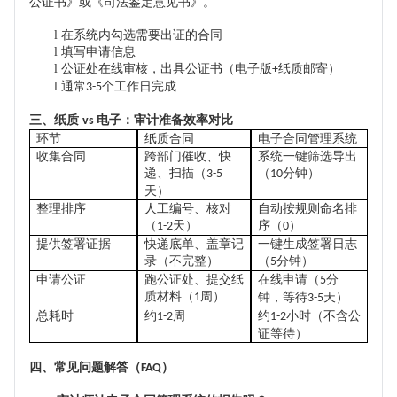
公证书》或《司法鉴定意见书》。
l
在系统内勾选需要出证的合同
l
填写申请信息
l
公证处在线审核，出具公证书（电子版
纸质邮寄）
+
l
通常
个工作日完成
3-5
三、纸质
电子：审计准备效率对比
vs
环节
纸质合同
电子合同管理系统
收集合同
跨部门催收、快
系统一键筛选导出
递、扫描（
（
分钟）
3-5
10
天）
整理排序
人工编号、核对
自动按规则命名排
（
天）
序（
）
1-2
0
提供签署证据
快递底单、盖章记
一键生成签署日志
录（不完整）
（
分钟）
5
申请公证
跑公证处、提交纸
在线申请（
分
5
质材料（
周）
1
钟，等待
天）
3-5
总耗时
约
周
约
小时（不含公
1-2
1-2
证等待）
四、常见问题解答（
）
FAQ