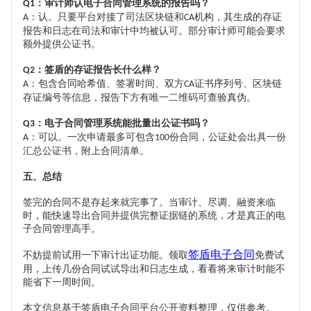
：审计师认电子合同管理系统的报告吗？
Q1
：认。只要平台对接了司法区块链和
机构，其生成的存证
A
CA
报告和日志在司法和审计中均被认可。部分审计师可能会要求
额外提供公证书。
：签盾的存证报告长什么样？
Q2
：包含合同哈希值、签署时间、双方
证书序列号、区块链
A
CA
存证编号等信息，报告下方有唯一二维码可查验真伪。
：电子合同管理系统能批量出公证书吗？
Q3
：可以。一次申请最多可包含
份合同，公证处会出具一份
A
100
汇总公证书，附上合同清单。
五、总结
签完的合同不是存起来就完事了。当审计、尽调、融资来临
时，能快速导出合同并提供完整证据链的系统，才是真正的电
子合同管理高手。
签盾电子合同
不妨提前试用一下审计出证功能。领取
免费试
用，上传几份合同试试导出和日志生成，看看将来审计时能不
能省下一周时间。
本文信息基于签盾电子合同平台公开资料整理，仅供参考。