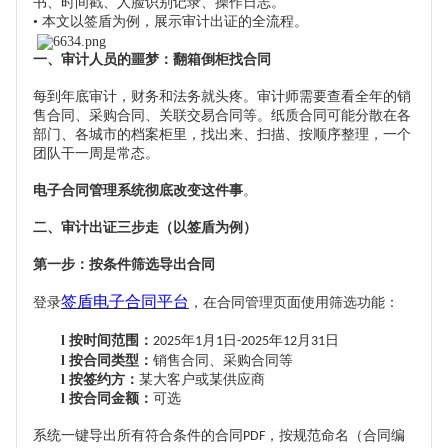
书、时间戳、人脸识别记录、操作日志。
• 本文以签盾为例，展示审计出证的全流程。
一、审计人员的噩梦：翻箱倒柜找合同
每到年底审计，财务和法务就头疼。审计师需要查看全年的销
售合同、采购合同、关联交易合同等。纸质合同可能分散在各
部门、各城市的档案柜里，找出来、扫描、按顺序整理，一个
团队干一周是常态。
电子合同管理系统彻底改变这件事
。
二、审计出证三步走（以签盾为例）
第一步：按条件筛选导出合同
签盾电子合同平台
登录
，在合同管理页面使用筛选功能：
l
按时间范围：
年
月
日
年
月
日
2025
1
1
-2025
12
31
l
按合同类型：
销售合同、采购合同等
l
按签约方：
某大客户或某供应商
l
按合同金额：
可选
系统一键导出所有符合条件的合同
，按规范命名（合同编
PDF